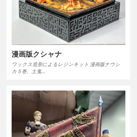
漫画版クシャナ
ワックス造形によるレジンキット 漫画版ナウシ
カ５巻、土鬼…