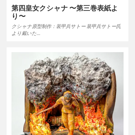
第四皇女クシャナ 〜第三巻表紙よ
り〜
クシャナ原型制作：装甲兵サトー 装甲兵サトー氏
より戴いた…