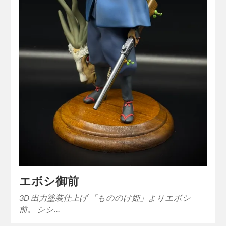
エボシ御前
3D 出力塗装仕上げ 「もののけ姫」よりエボシ
前。 シシ…