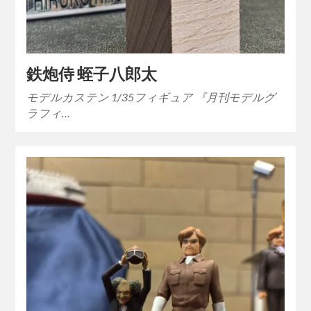
鉄炮侍 蛭子八郎太
モデルカステン 1/35フィギュア 『月刊モデルグ
ラフィ…