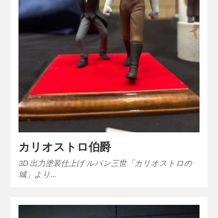
カリオストロ伯爵
3D 出力塗装仕上げ ルパン三世「カリオストロの
城」より…