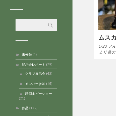
ムス
1/20 
より暴力
未分類
(4)
展示会レポート
(79)
クラブ展示会
(43)
メンバー参加
(15)
静岡ホビーショー
(21)
作品
(179)