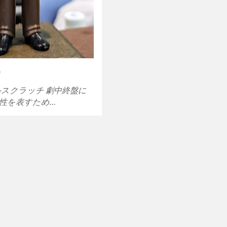
カ
フルスクラッチ 劇中終盤に
性を表すため…