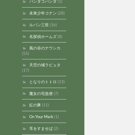
パンダコパンダ
(1)
未来少年コナン
(28)
ルパン三世
(16)
名探偵ホームズ
(8)
風の谷のナウシカ
(55)
天空の城ラピュタ
(17)
となりのトトロ
(13)
魔女の宅急便
(7)
紅の豚
(11)
On Your Mark
(1)
耳をすませば
(2)