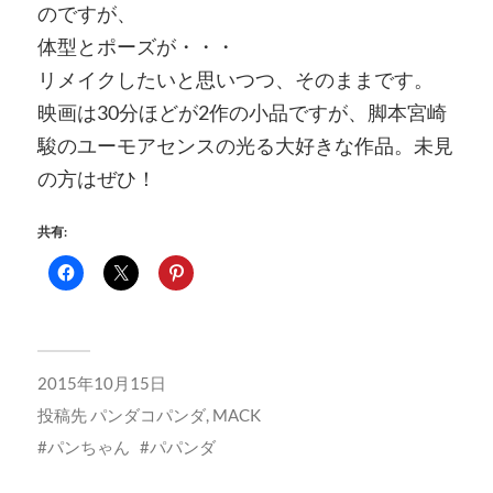
のですが、
体型とポーズが・・・
リメイクしたいと思いつつ、そのままです。
映画は30分ほどが2作の小品ですが、脚本宮崎
駿のユーモアセンスの光る大好きな作品。未見
の方はぜひ！
共有:
2015年10月15日
投稿先
パンダコパンダ
,
MACK
パンちゃん
パパンダ