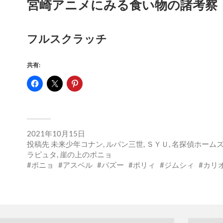
宮崎アニメにみる食い物の諸考察
フルスクラッチ
共有:
2021年10月15日
投稿先
未来少年コナン
,
ルパン三世
,
ＳＹＵ
,
名探偵ホーム
ラピュタ
,
崖の上のポニョ
ポニョ
アスベル
パズー
ポリィ
ジムシィ
カリ