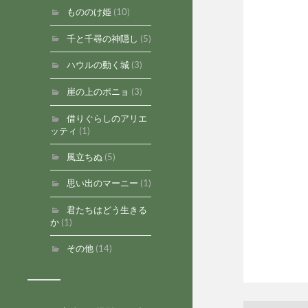
もののけ姫
(10)
千と千尋の神隠し
(5)
ハウルの動く城
(3)
崖の上のポニョ
(3)
借りぐらしのアリエ
ッティ
(1)
風立ちぬ
(5)
思い出のマーニー
(1)
君たちはどう生きる
か
(1)
その他
(14)