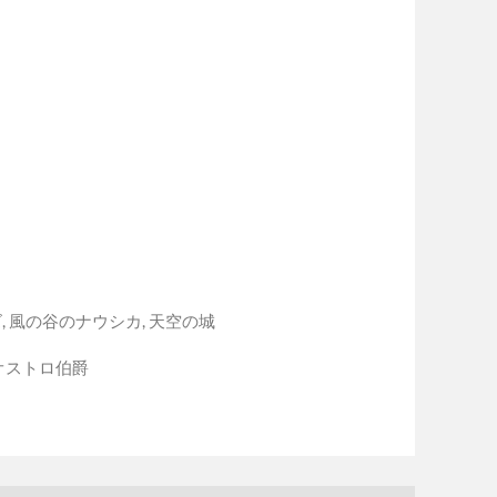
ズ
,
風の谷のナウシカ
,
天空の城
オストロ伯爵