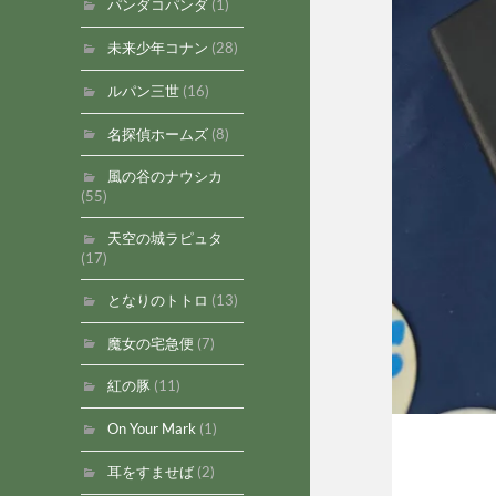
パンダコパンダ
(1)
未来少年コナン
(28)
ルパン三世
(16)
名探偵ホームズ
(8)
風の谷のナウシカ
(55)
天空の城ラピュタ
(17)
となりのトトロ
(13)
魔女の宅急便
(7)
紅の豚
(11)
On Your Mark
(1)
耳をすませば
(2)