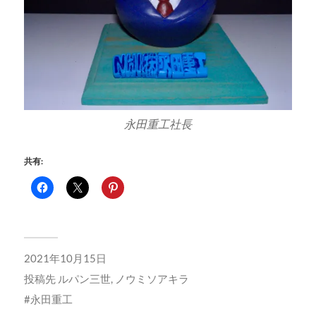
永田重工社長
共有:
2021年10月15日
投稿先
ルパン三世
,
ノウミソアキラ
永田重工