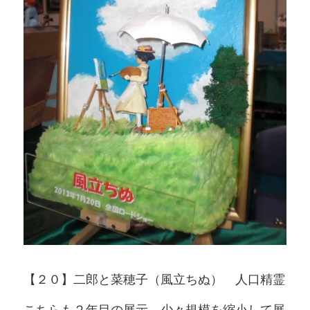
【２０】二郎と菜穂子（風立ちぬ） 人口精霊
こちらも２年目の展示。少々規模を縮小して展