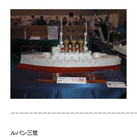
———————————————————————————
ルパン三世