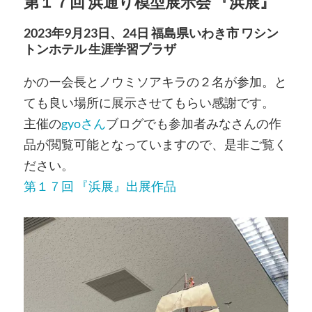
第１７回 浜通り模型展示会 『浜展』
2023年9月23日、24日 福島県いわき市 ワシン
トンホテル 生涯学習プラザ
かのー会長とノウミソアキラの２名が参加。と
ても良い場所に展示させてもらい感謝です。
主催の
gyoさん
ブログでも参加者みなさんの作
品が閲覧可能となっていますので、是非ご覧く
ださい。
第１７回 『浜展』出展作品