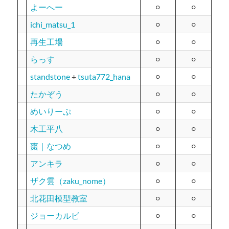
よーへー
⚪︎
⚪︎
ichi_matsu_1
⚪︎
⚪︎
再生工場
⚪︎
⚪︎
らっす
⚪︎
⚪︎
standstone
+
tsuta772_hana
⚪︎
⚪︎
たかぞう
⚪︎
⚪︎
めいりーぷ
⚪︎
⚪︎
木工平八
⚪︎
⚪︎
棗｜なつめ
⚪︎
⚪︎
アンキラ
⚪︎
⚪︎
ザク雲（zaku_nome）
⚪︎
⚪︎
北花田模型教室
⚪︎
⚪︎
ジョーカルビ
⚪︎
⚪︎