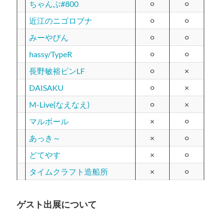
ちゃんぷ#800
⚪︎
⚪︎
近江のニゴロブナ
⚪︎
⚪︎
みーやびん
⚪︎
⚪︎
hassy/TypeR
⚪︎
⚪︎
長野敏裕ビンLF
⚪︎
×
DAISAKU
⚪︎
×
M-Live(なえなえ)
⚪︎
×
マルボール
×
⚪︎
あっき～
×
⚪︎
どてやす
×
⚪︎
タイムクラフト造船所
×
⚪︎
ゲスト出展について