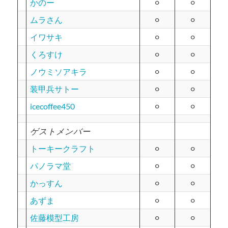
かのー
⚪︎
⚪︎
ムラさん
⚪︎
⚪︎
イワサキ
⚪︎
⚪︎
くろすけ
⚪︎
⚪︎
ノウミソアキラ
⚪︎
⚪︎
装甲兵サトー
⚪︎
⚪︎
icecoffee450
⚪︎
⚪︎
ゲストメンバー
トーキークラフト
⚪︎
⚪︎
パノラマ堂
⚪︎
⚪︎
かっすん
⚪︎
⚪︎
あずま
⚪︎
⚪︎
佐藤模型工房
⚪︎
⚪︎