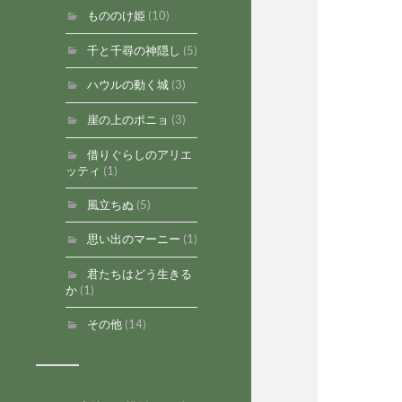
もののけ姫
(10)
千と千尋の神隠し
(5)
ハウルの動く城
(3)
崖の上のポニョ
(3)
借りぐらしのアリエ
ッティ
(1)
風立ちぬ
(5)
思い出のマーニー
(1)
君たちはどう生きる
か
(1)
その他
(14)