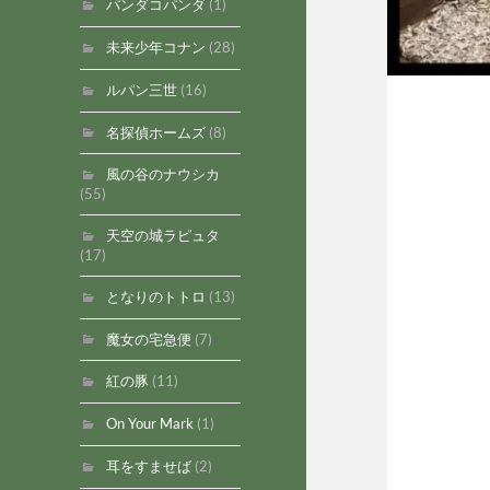
パンダコパンダ
(1)
未来少年コナン
(28)
ルパン三世
(16)
名探偵ホームズ
(8)
風の谷のナウシカ
(55)
天空の城ラピュタ
(17)
となりのトトロ
(13)
魔女の宅急便
(7)
紅の豚
(11)
On Your Mark
(1)
耳をすませば
(2)