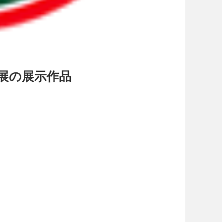
展の展示作品
。