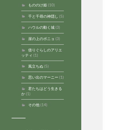
もののけ姫
(10)
千と千尋の神隠し
(5)
ハウルの動く城
(3)
崖の上のポニョ
(3)
借りぐらしのアリエ
ッティ
(1)
風立ちぬ
(5)
思い出のマーニー
(1)
君たちはどう生きる
か
(1)
その他
(14)