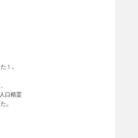
した！。
ん、
、人口精霊
した。
。