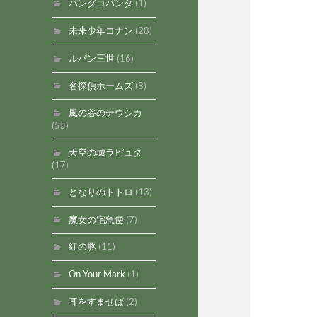
パンダコパンダ
(1)
未来少年コナン
(28)
ルパン三世
(16)
名探偵ホームズ
(8)
風の谷のナウシカ
(55)
天空の城ラピュタ
(17)
となりのトトロ
(13)
魔女の宅急便
(7)
紅の豚
(11)
On Your Mark
(1)
耳をすませば
(2)