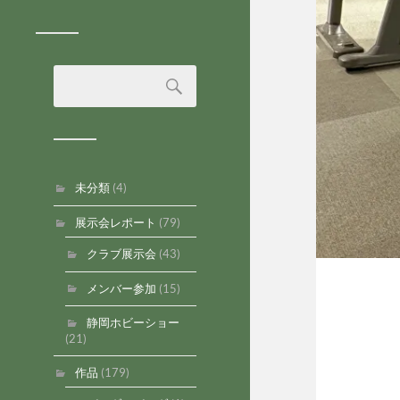
未分類
(4)
展示会レポート
(79)
クラブ展示会
(43)
メンバー参加
(15)
静岡ホビーショー
(21)
作品
(179)