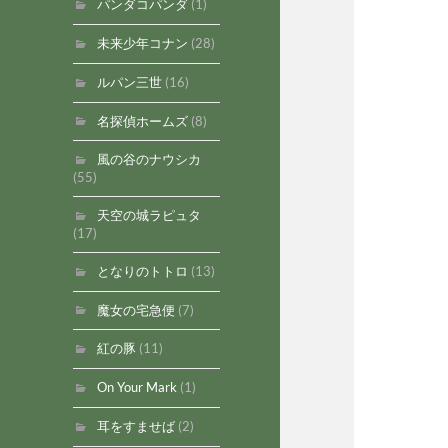
パンダコパンダ
(1)
未来少年コナン
(28)
ルパン三世
(16)
名探偵ホームズ
(8)
風の谷のナウシカ
(55)
天空の城ラピュタ
(17)
となりのトトロ
(13)
魔女の宅急便
(7)
紅の豚
(11)
On Your Mark
(1)
耳をすませば
(2)