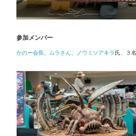
参加メンバー
かのー会長
、
ムラさん
、
ノウミソアキラ
氏、３