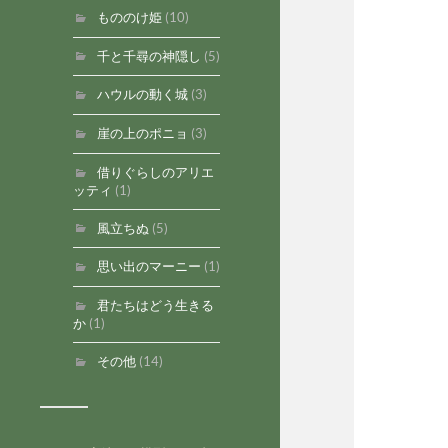
もののけ姫
(10)
千と千尋の神隠し
(5)
ハウルの動く城
(3)
崖の上のポニョ
(3)
借りぐらしのアリエ
ッティ
(1)
風立ちぬ
(5)
思い出のマーニー
(1)
君たちはどう生きる
か
(1)
その他
(14)